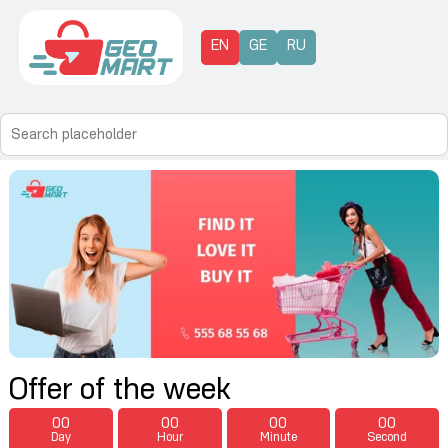
EN
GE
RU
Offer of the week
00
00
00
00
Day
Hour
Minute
Second