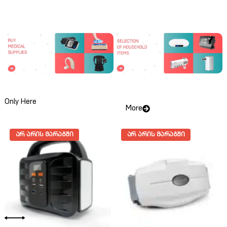
Only Here
More
ᲐᲠ ᲐᲠᲘᲡ ᲛᲐᲠᲐᲒᲨᲘ
ᲐᲠ ᲐᲠᲘᲡ ᲛᲐᲠᲐᲒᲨᲘ