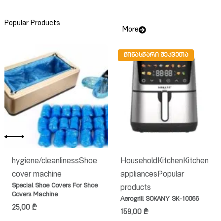
Popular Products
More
ᲬᲘᲜᲐᲡᲬᲐᲠᲘ ᲨᲔᲙᲕᲔᲗᲐ
hygiene/cleanliness
Shoe
Household
Kitchen
Kitchen
cover machine
appliances
Popular
Special Shoe Covers For Shoe
products
Covers Machine
Aerogrill SOKANY SK-10066
25,00
₾
159,00
₾