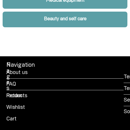
Medical equipment
Beauty and self care
P
Navigation
a
About us
g
Te
e
FAQ
s
Te
Products
Return
Se
Wishlist
So
Cart