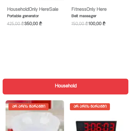
Household
Only Here
Sale
Fitness
Only Here
Portable generator
Belt massager
425,00
₾
350,00
₾
150,00
₾
100,00
₾
Household
ᲐᲠ ᲐᲠᲘᲡ ᲛᲐᲠᲐᲒᲨᲘ
ᲐᲠ ᲐᲠᲘᲡ ᲛᲐᲠᲐᲒᲨᲘ