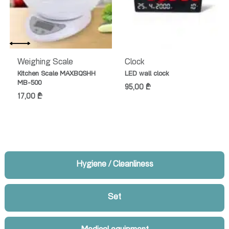
Weighing Scale
Clock
Kitchen Scale MAXBQSHH
LED wall clock
MB-500
95,00
₾
17,00
₾
Hygiene / Cleanliness
Set