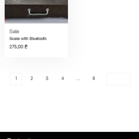
Sale
Scale with Bluetooth
275,00
₾
1
2
3
4
…
8