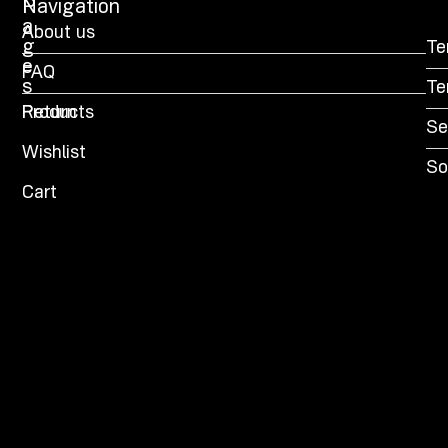
P
Navigation
a
About us
g
Te
e
FAQ
s
Te
Products
Return
Se
Wishlist
So
Cart