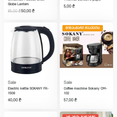
Globe Lantern
5,00
₾
85,00
₾
50,00
₾
ᲬᲘᲜᲐᲡᲬᲐᲠᲘ ᲨᲔᲙᲕᲔᲗᲐ
Sale
Sale
Electric kettle SOKANY FK-
Coffee machine Sokany CM-
1509
102
40,00
₾
57,00
₾