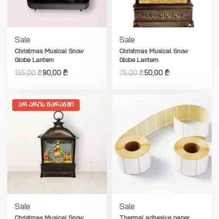
Sale
Sale
Christmas Musical Snow
Christmas Musical Snow
Globe Lantern
Globe Lantern
155,00
₾
90,00
₾
75,00
₾
50,00
₾
ᲐᲠ ᲐᲠᲘᲡ ᲛᲐᲠᲐᲒᲨᲘ
Sale
Sale
Christmas Musical Snow
Thermal adhesive paper