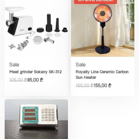
ᲐᲠ ᲐᲠᲘᲡ ᲛᲐᲠᲐᲒᲨᲘ
Sale
Sale
Meat grinder Sokany SK-312
Royalty Line Ceramic Carbon
Sun Heater
105,00
₾
85,00
₾
165,00
₾
155,00
₾