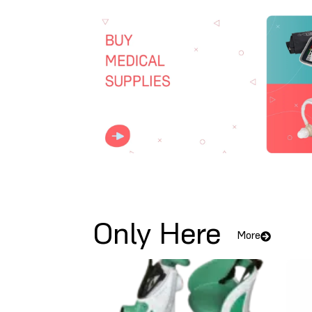
Only Here
More