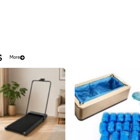
s
More