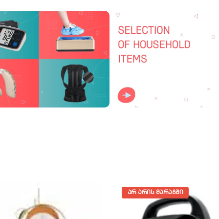
ᲐᲠ ᲐᲠᲘᲡ ᲛᲐᲠᲐᲒᲨᲘ