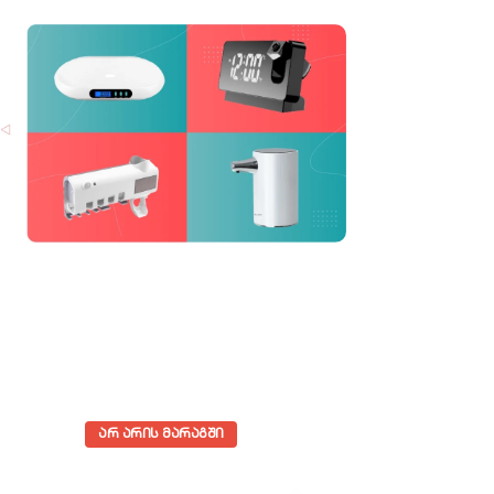
ᲐᲠ ᲐᲠᲘᲡ ᲛᲐᲠᲐᲒᲨᲘ