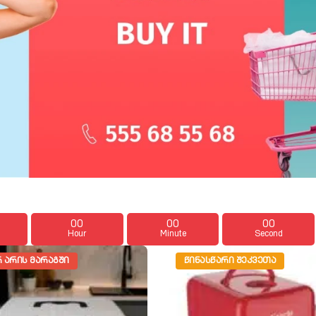
00
00
00
Hour
Minute
Second
 ᲐᲠᲘᲡ ᲛᲐᲠᲐᲒᲨᲘ
ᲬᲘᲜᲐᲡᲬᲐᲠᲘ ᲨᲔᲙᲕᲔᲗᲐ