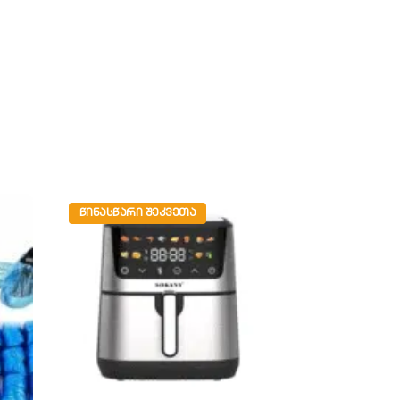
Add
ᲬᲘᲜᲐᲡᲬᲐᲠᲘ 