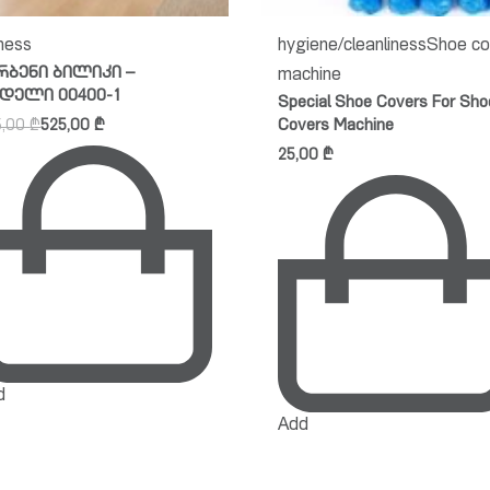
ness
hygiene/cleanliness
Popular
ration Plate Fitness
products
Shoe cover machi
ssager
Shoe Cover Machine
9,00
₾
85,00
₾
d
Add