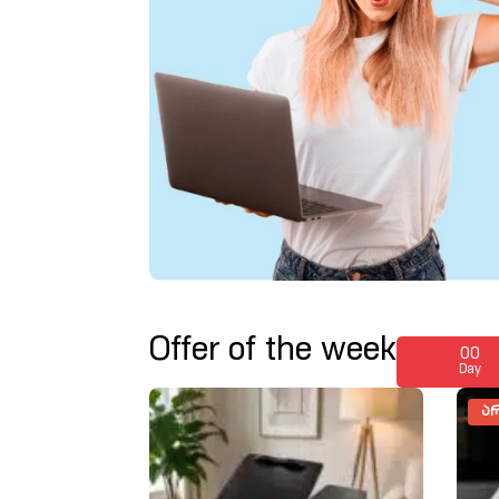
Offer of the week
00
Day
ᲐᲠ