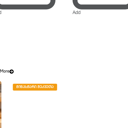
d
Add
More
ᲜᲐᲡᲬᲐᲠᲘ ᲨᲔᲙᲕᲔᲗᲐ