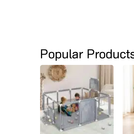
Popular Product
ᲗᲐ