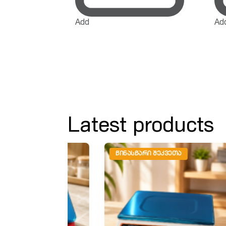
Add
Ad
Latest products
ᲬᲘᲜᲐᲡᲬᲐᲠᲘ ᲨᲔᲙᲕᲔᲗᲐ
ᲬᲘ