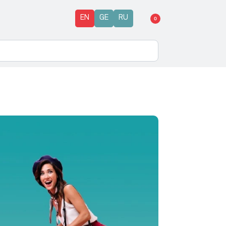
EN
GE
RU
0