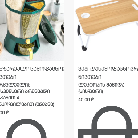
ამზარეულო
საყოფაცხოვრებო
მაგიდა
საყოფაცხოვ
ვთები
ნივთები
არცვლეულის
ლეპტოპის მაგიდა
სპენსერი ბრუნვადი
(ხისფერი)
კანით 4
40,00
₾
ნყოფილებით (მწვანე)
,00
₾