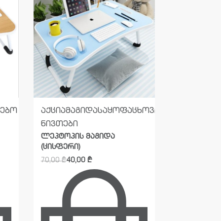
რებო
აქცია
მაგიდა
საყოფაცხოვრებო
მაგიდა
სა
ნივთები
ნივთები
ლეპტოპის მაგიდა
ლეპტოპის
(ცისფერი)
(თეთრი)
70,00
₾
40,00
₾
50,00
₾