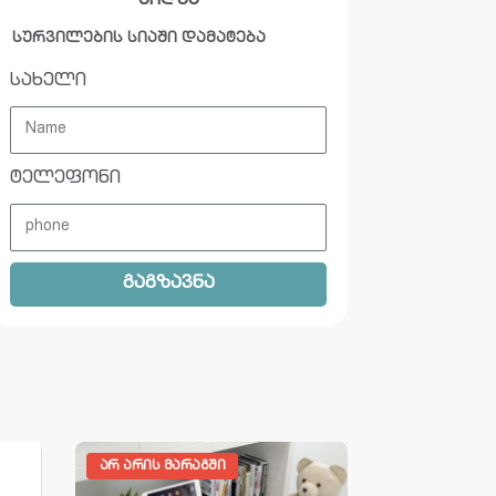
ყიდვა
სურვილების სიაში დამატება
სახელი
ტელეფონი
გაგზავნა
ᲐᲠ ᲐᲠᲘᲡ ᲛᲐᲠᲐᲒᲨᲘ
ᲐᲠ ᲐᲠᲘᲡ ᲛᲐ