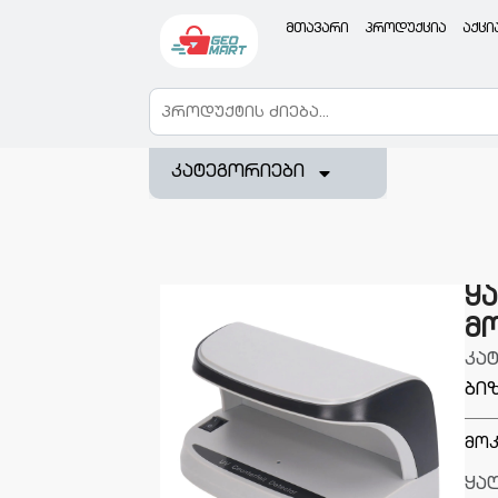
მთავარი
პროდუქცია
აქცი
კატეგორიები
ყ
მ
კა
ბი
მოკ
ყა