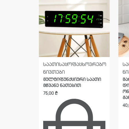
ეულო
საყოფაცხოვრებო
საათი
საყოფაცხოვრებო
ს
ნივთები
ნი
მულტიფუნქციური საათი
მ
მწვანე ნათებით
დი
ონ
75,00
₾
გა
40