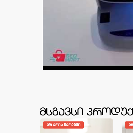
მსგავსი პროდუქ
ᲐᲠ ᲐᲠᲘᲡ ᲛᲐᲠᲐᲒᲨᲘ
Ა