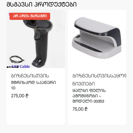
მსგავსი პროდუქტები
ᲐᲠ ᲐᲠᲘᲡ ᲛᲐᲠᲐᲒᲨᲘ
ბიზნესისთვის
ბიზნესისთვის
საყოფა
შტრიხკოდ სკანერი
ნივთები
1D
ყალბი ფულის
275,00
₾
ამომცნობი –
მოდელი 00353
75,00
₾