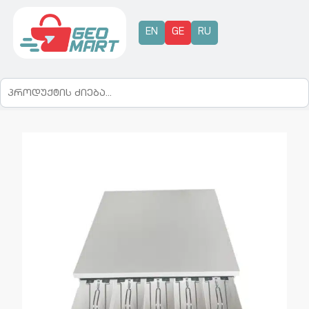
EN
GE
RU