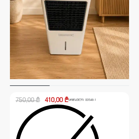
750,00
₾
410,00
₾
არტიკული:
00548-1