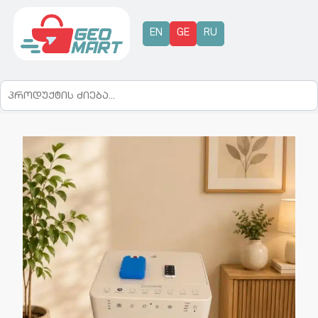
EN
GE
RU