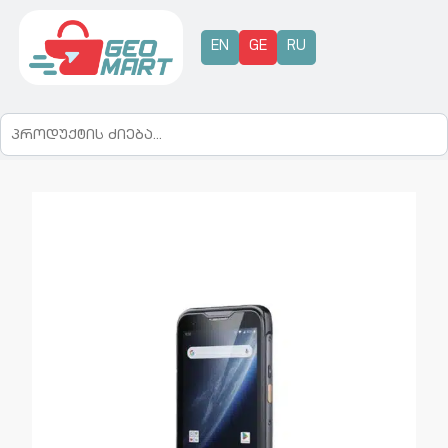
EN
GE
RU