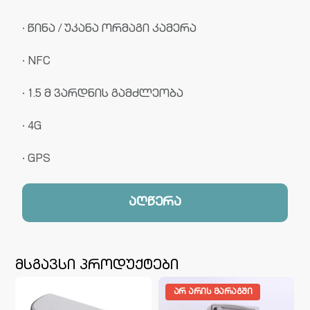
· წინა / უკანა ორმაგი კამერა
· NFC
· 1.5 მ ვარდნის გამძლეობა
· 4G
· GPS
აღწერა
მსგავსი პროდუქტები
ᲐᲠ ᲐᲠᲘᲡ ᲛᲐᲠᲐᲒᲨᲘ