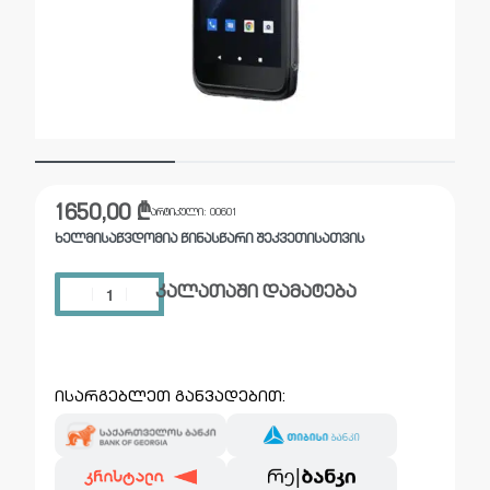
1650,00
₾
არტიკული:
00601
ᲮᲔᲚᲛᲘᲡᲐᲬᲕᲓᲝᲛᲘᲐ ᲬᲘᲜᲐᲡᲬᲐᲠᲘ ᲨᲔᲙᲕᲔᲗᲘᲡᲐᲗᲕᲘᲡ
კალათაში დამატება
ისარგებლეთ განვადებით: