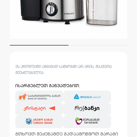
ᲔᲡ ᲞᲠᲝᲓᲣᲥᲢᲘ ᲐᲛᲟᲐᲛᲐᲓ ᲡᲐᲬᲧᲝᲑᲨᲘ ᲐᲠ ᲐᲠᲘᲡ, ᲨᲔᲙᲕᲔᲗᲐ
ᲨᲔᲣᲫᲚᲔᲑᲔᲚᲘᲐ.
ისარგებლეთ განვადებით:
გთხოვთ შეძენამდე გადაამოწმოთ მარაგი