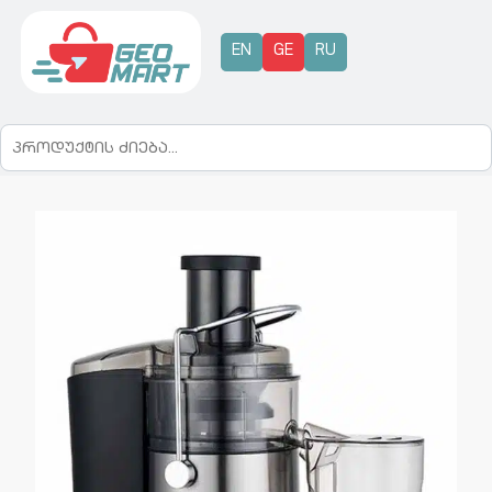
EN
GE
RU