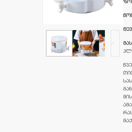
ზო
წო
ტე
მა
პლ
წვე
თი
სა
გა
მი
ამა
რა
მა