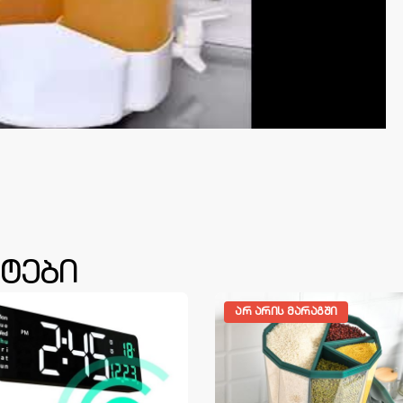
ტები
ᲐᲠ ᲐᲠᲘᲡ ᲛᲐᲠᲐᲒᲨᲘ