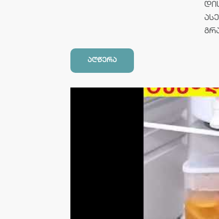
დი
ას
გრ
აღწერა