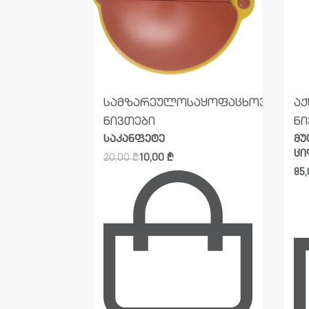
ეულო
საყოფაცხოვრებო
სამზარეულო
საყოფაცხოვრებო
აქ
ნივთები
ნი
საკანფეტე
მუ
ცი
20,00
₾
10,00
₾
85