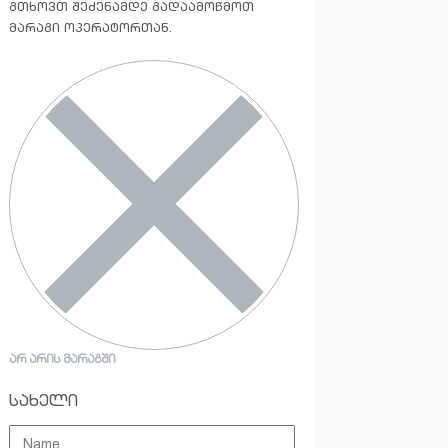
გთხოვთ შეძენამდე გადაამოწმოთ
მარაგი ოპერატორთან.
ᲐᲠ ᲐᲠᲘᲡ ᲛᲐᲠᲐᲒᲨᲘ
სახელი