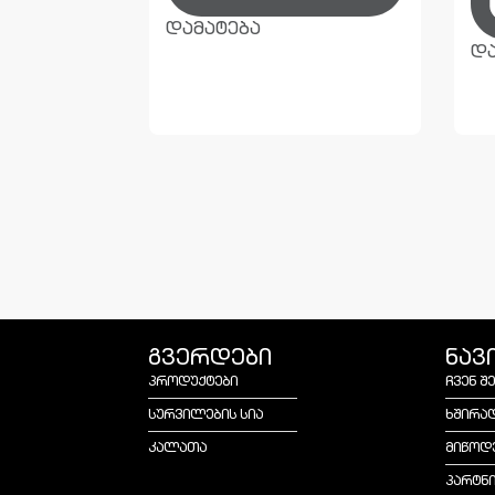
დამატება
და
გვერდები
ნავ
პროდუქტები
ჩვენ შ
სურვილების სია
ხშირა
კალათა
მიწოდ
პარტნ