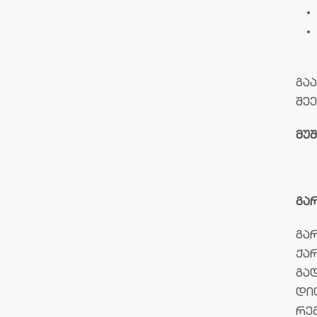
გა
შე
მუ
გარ
გა
ქა
გად
დიღ
რე