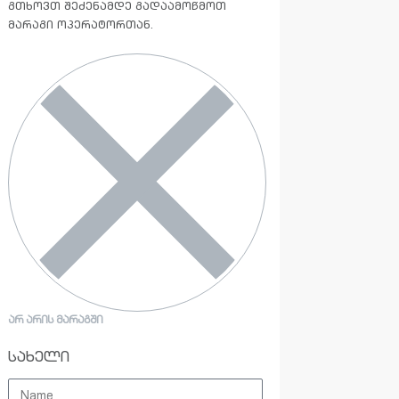
გთხოვთ შეძენამდე გადაამოწმოთ
მარაგი ოპერატორთან.
ᲐᲠ ᲐᲠᲘᲡ ᲛᲐᲠᲐᲒᲨᲘ
სახელი