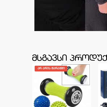
მსგავსი პროდუქ
ᲗᲐ
ᲐᲠ ᲐᲠᲘᲡ ᲛᲐᲠᲐᲒᲨᲘ