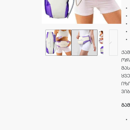
ქამ
ორ
მას
ყვ
იზ
ვი
გა