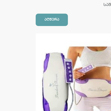
სა
აღწერა