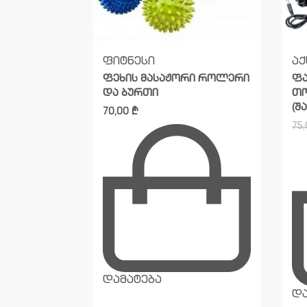
ფიტნესი
აქ
მასაჟორი
ფეხის მასაჟორი როლერი
ფა
მართვით
და ბურთი
თო
ავი)
(შა
70,00
₾
75
დამატება
და