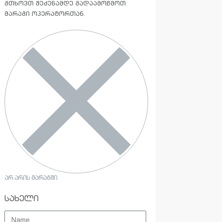
გთხოვთ შეძენამდე გადაამოწმოთ
მარაგი ოპერატორთან.
ᲐᲠ ᲐᲠᲘᲡ ᲛᲐᲠᲐᲒᲨᲘ
სახელი