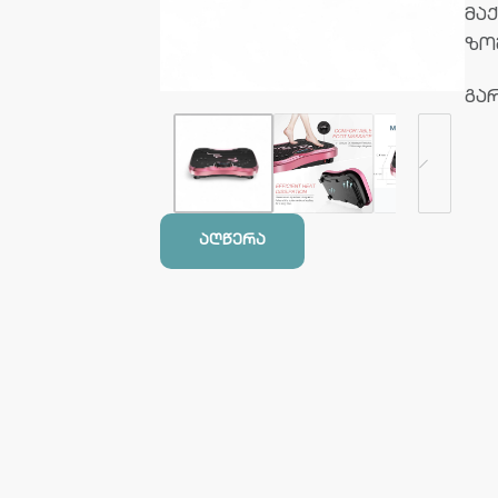
მა
ზომ
გარ
აღწერა