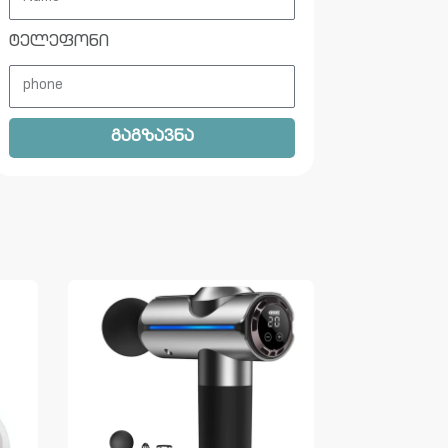
ტელეფონი
გაგზავნა
ᲬᲘᲜᲐᲡᲬᲐᲠᲘ 