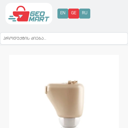
EN
GE
RU