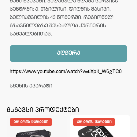
შემთხვევაში. გადაცვლა ხდება სერვისს
ცენტრში: ქ. თბილისი, დიღმის მასივი,
ბელიაშვილის 43 ნომერში. რეგიონულ
გზავნილებზე შესაძლოა კურიერის
საშუალებითაც.
აღწერა
https://www.youtube.com/watch?v=uXpK_W6gTC0
სმენის აპარატი
მსგავსი პროდუქტები
ᲐᲠ ᲐᲠᲘᲡ ᲛᲐᲠᲐᲒᲨᲘ
ᲐᲠ ᲐᲠᲘᲡ ᲛᲐᲠᲐᲒᲨᲘ