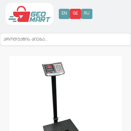
EN
GE
RU