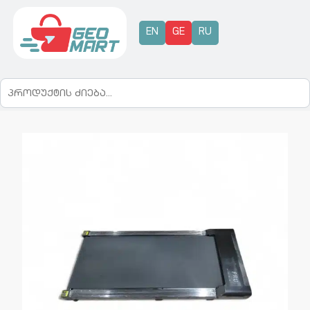
EN
GE
RU