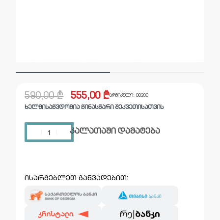
590,00
₾
555,00
₾
არტიკული:
00200
ᲮᲔᲚᲛᲘᲡᲐᲬᲕᲓᲝᲛᲘᲐ ᲬᲘᲜᲐᲡᲬᲐᲠᲘ ᲨᲔᲙᲕᲔᲗᲘᲡᲐᲗᲕᲘᲡ
კალათაში დამატება
ისარგებლეთ განვადებით: