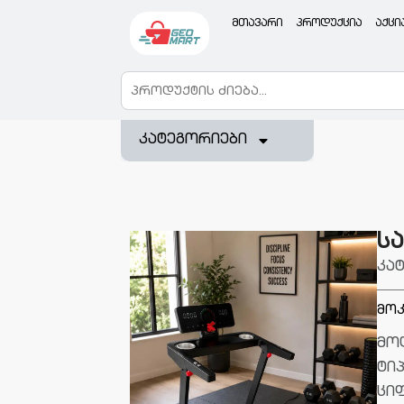
მთავარი
პროდუქცია
აქცი
კატეგორიები
ს
კა
მოკ
მოდ
ტი
ცი