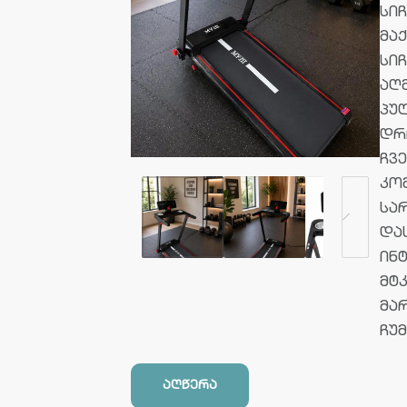
სიჩ
მაქ
სი
აღ
პუ
დრ
ჩვ
კო
სა
და
ინ
მტ
მა
ჩუ
აღწერა