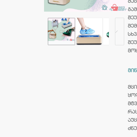
შე
გა
შე
შე
სხ
შე
მო
მინ
მც
ყო
მტ
რა
აუ
ძნ