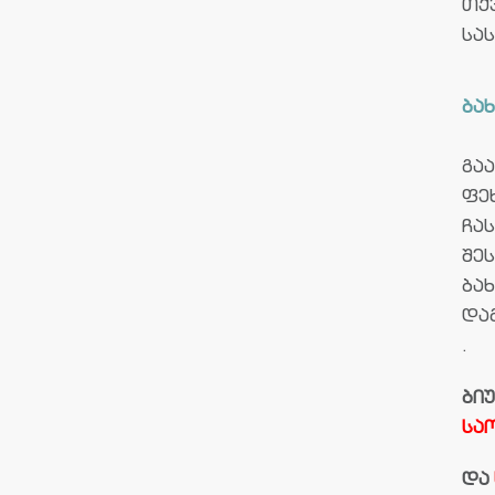
თქ
სა
ბა
გა
ფე
ჩა
შე
ბა
და
.
ბი
სა
და