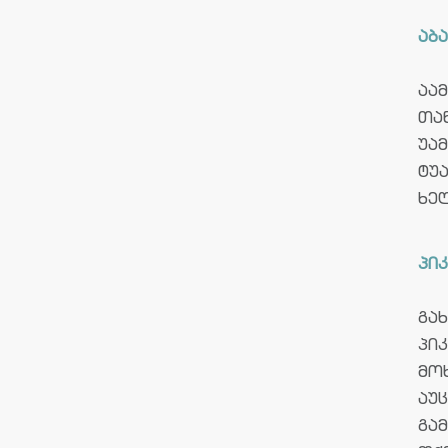
აბ
აა
თა
უა
ტუა
ხე
პიკ
გა
პი
მო
აუ
გა