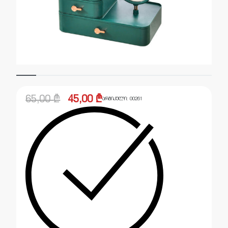
65,00
₾
45,00
₾
არტიკული:
00261