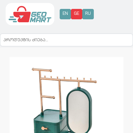
EN
GE
RU