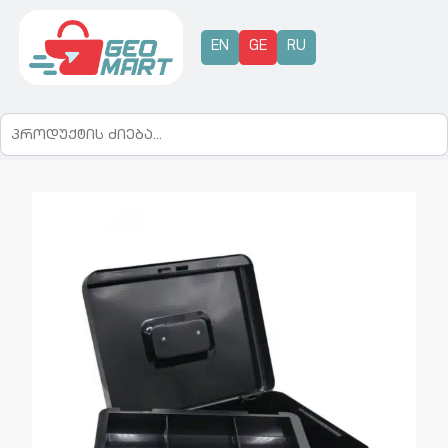
EN
GE
RU