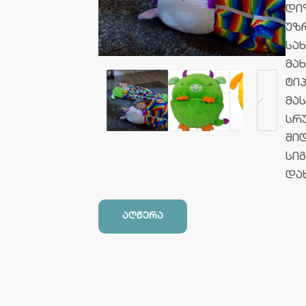
დი
უზ
სა
მა
ტი
მა
სრუ
შიდ
სიგ
და
აღწერა