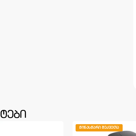
ტები
ᲬᲘᲜᲐᲡᲬᲐᲠᲘ ᲨᲔᲙᲕᲔᲗᲐ