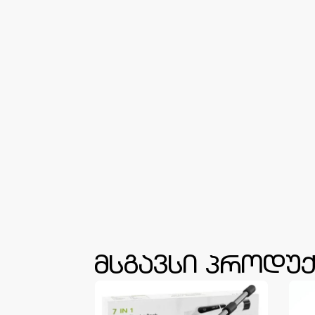
მსგავსი პროდუქ
ᲗᲐ