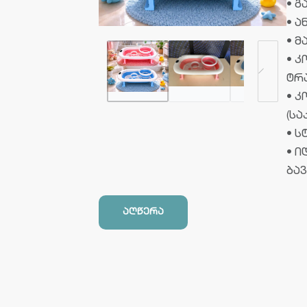
• 
• 
• 
• კ
ტრ
• 
(სა
• 
• 
ბა
აღწერა