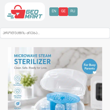
EN
GE
RU