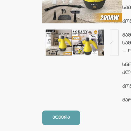
სამ
კო
გა
სა
— 
სწ
ძლ
კო
გარ
აღწერა