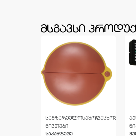
მსგავსი პროდუქ
ფაცხოვრებო
სამზარეულო
საყოფაცხოვრებო
აქ
ნივთები
ნი
სასწორი 10
საკანფეტე
მუ