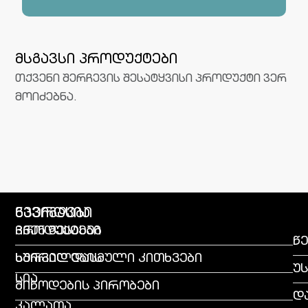
მსგავსი პროდუქტები
თქვენი შერჩევის შესატყვისი პროდუქტი ვერ
მოიძებნა.
გვერდები
ნავიგაცია
პროდუქტები
ჩვენ შესახებ
წე
სურვილების
ხშირად დასმული კითხვები
უ
სია
მიწოდების პირობები
დ
კალათა