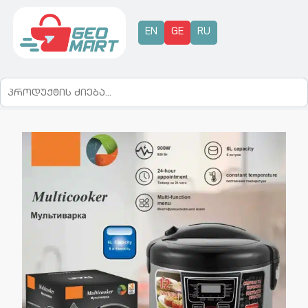
EN
GE
RU