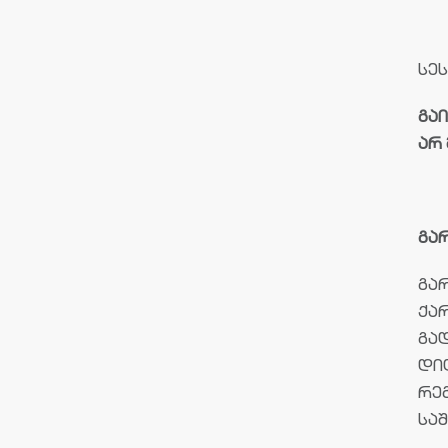
სე
გა
არ
გარ
გა
ქა
გად
დიღ
რე
სა