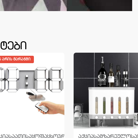
ტები
 ᲐᲠᲘᲡ ᲛᲐᲠᲐᲒᲨᲘ
რებო
ცია
საათი
საყოფაცხოვრებო
აქცია
სამზარეულო
ს