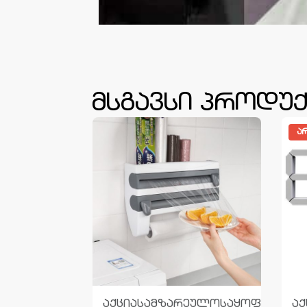
მსგავსი პროდუქ
ᲐᲠ
ეულო
საყოფაცხოვრებო
აქცია
სამზარეულო
საყოფაცხოვ
აქ