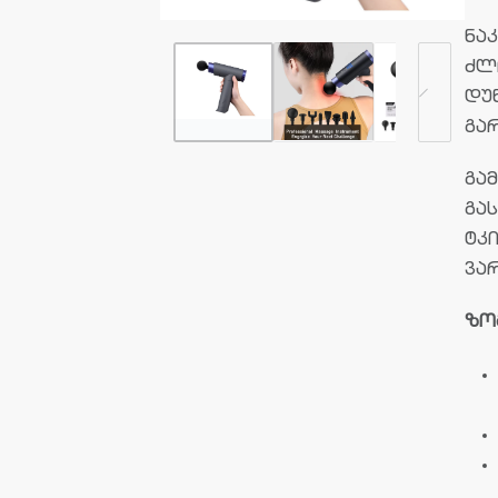
ნა
ძლ
დუ
გა
გა
გა
ტკ
ვარ
ზო