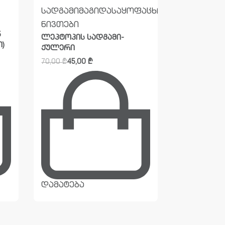
სადგამი
მაგიდა
საყოფაცხოვრებო
ნივთები
ლეპტოპის მ
ნივთები
5
მოდელი 00
ლეპტოპის სადგამი-
)
ქულერი
95,00
₾
55,0
70,00
₾
45,00
₾
დამატება
დამატება