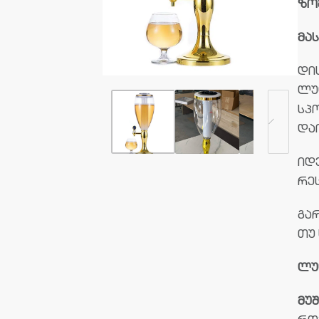
ზო
მა
დი
ლუ
სპ
და
იდ
რე
გა
თუ
ლუ
მუშ