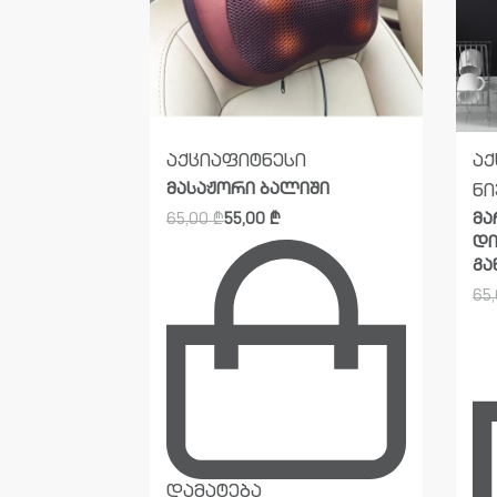
აყოფაცხოვრებო
აქცია
ფიტნესი
აქ
მასაჟორი ბალიში
ნი
რი საათი
მ
65,00
₾
55,00
₾
პერატურით
დი
გა
65
დამატება