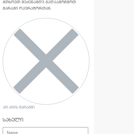
გთხოვთ შეძენამდე გადაამოწმოთ
მარაგი ოპერატორთან.
ᲐᲠ ᲐᲠᲘᲡ ᲛᲐᲠᲐᲒᲨᲘ
სახელი