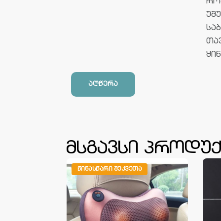
რო
უშ
სა
თა
ყინ
აღწერა
მსგავსი პროდუქ
ᲬᲘᲜᲐᲡᲬᲐᲠᲘ ᲨᲔᲙᲕᲔᲗᲐ