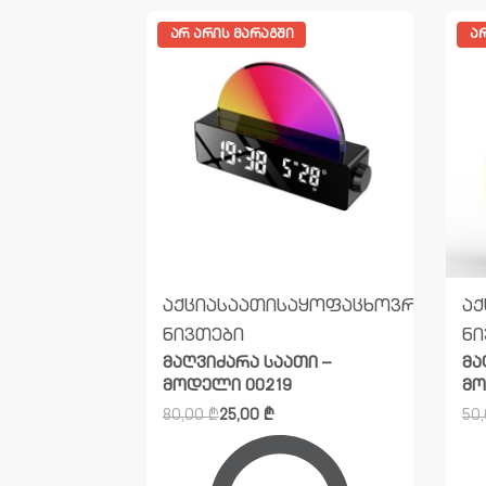
ᲐᲠ ᲐᲠᲘᲡ ᲛᲐᲠᲐᲒᲨᲘ
Ა
ცინო
აქცია
საათი
საყოფაცხოვრებო
აქ
ნივთები
ნი
იბი
მაღვიძარა საათი –
მა
მოდელი 00219
მო
80,00
₾
25,00
₾
50