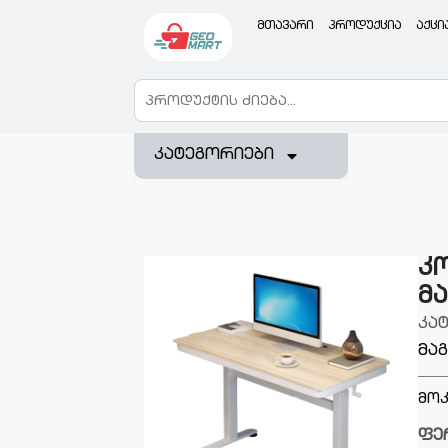
მთავარი
პროდუქცია
აქცი
კატეგორიები
კ
მ
კა
მა
მოკ
ფე