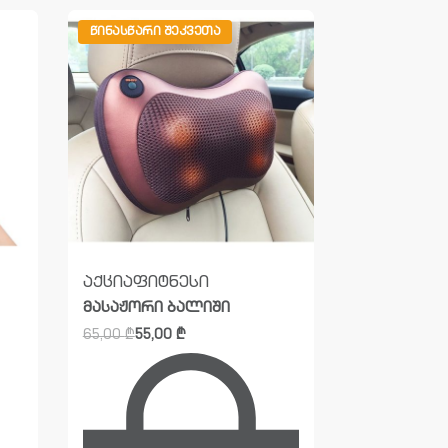
ᲬᲘᲜᲐᲡᲬᲐᲠᲘ ᲨᲔᲙᲕᲔᲗᲐ
ᲐᲠ ᲐᲠᲘᲡ ᲛᲐ
აქცია
ფიტნესი
აქცია
ლეპ
მასაჟორი ბალიში
სადგამი
მ
65,00
₾
55,00
₾
ნივთები
ლეპტოპის
სადგამი
40,00
₾
20,0