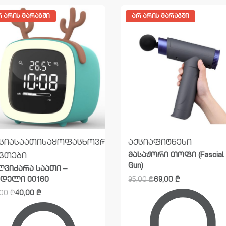
Რ ᲐᲠᲘᲡ ᲛᲐᲠᲐᲒᲨᲘ
ᲐᲠ ᲐᲠᲘᲡ ᲛᲐᲠᲐᲒᲨᲘ
ცია
საათი
საყოფაცხოვრებო
აქცია
ფიტნესი
მასაჟორი თოფი (Fascial
ვთები
Gun)
ღვიძარა საათი –
დელი 00160
95,00
₾
69,00
₾
,00
₾
40,00
₾