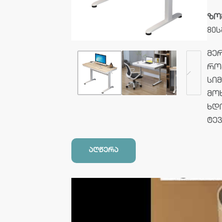
ზო
80ს
მე
რო
სი
მო
ხდ
ტე
აღწერა