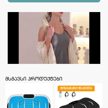
მსგავსი პროდუქტები
ᲬᲘᲜᲐᲡᲬᲐᲠᲘ ᲨᲔᲙᲕᲔᲗᲐ