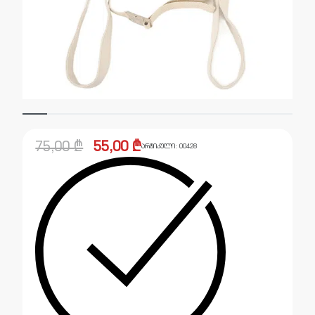
75,00
₾
55,00
₾
არტიკული:
00428