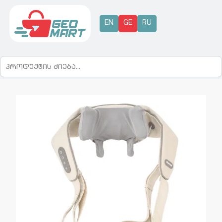
EN
GE
RU