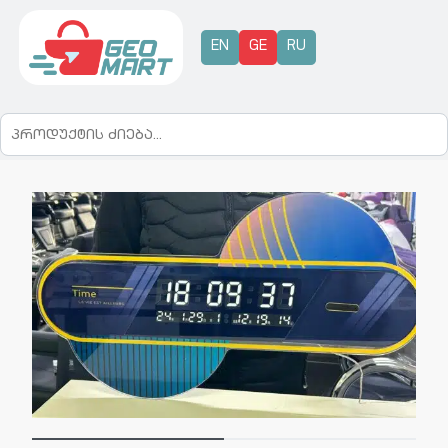
EN
GE
RU