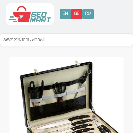
EN
GE
RU