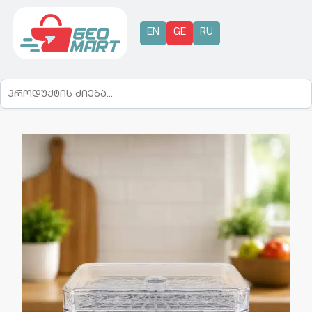
EN
GE
RU