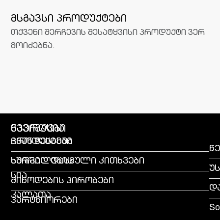
მსგავსი პროდუქტები
თქვენი შერჩევის შესატყვისი პროდუქტი ვერ
მოიძებნა.
გვერდები
ნავიგაცია
პროდუქტები
ჩვენ შესახებ
წე
სურვილების
ხშირად დასმული კითხვები
უ
სია
მიწოდების პირობები
დ
კალათა
პარტნიორები
So