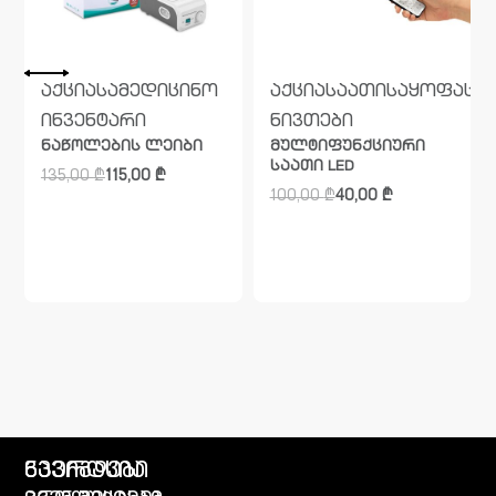
ო
საყოფაცხოვრებო
აქცია
სამედიცინო
აქცია
საათი
საყოფაცხ
ინვენტარი
ნივთები
ნაწოლების ლეიბი
მულტიფუნქციური
საათი LED
135,00
₾
115,00
₾
100,00
₾
40,00
₾
გვერდები
ნავიგაცია