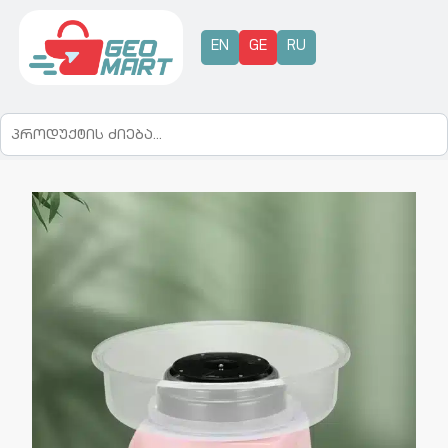
EN
GE
RU