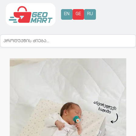
EN
GE
RU