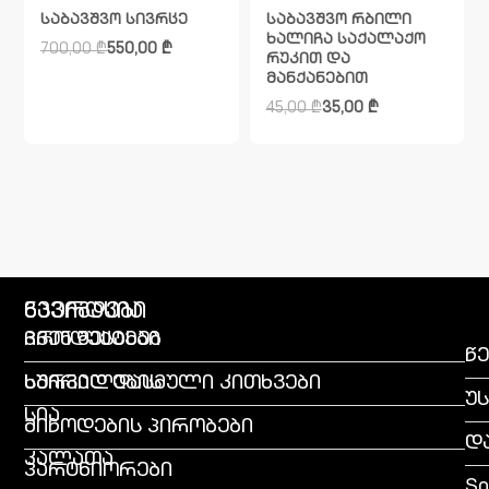
საბავშვო სივრცე
საბავშვო რბილი
ხალიჩა საქალაქო
700,00
₾
550,00
₾
რუკით და
მანქანებით
45,00
₾
35,00
₾
გვერდები
ნავიგაცია
პროდუქტები
ჩვენ შესახებ
წე
სურვილების
ხშირად დასმული კითხვები
უ
სია
მიწოდების პირობები
დ
კალათა
პარტნიორები
So