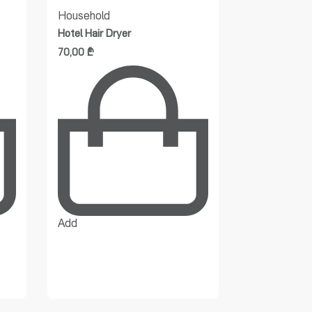
Household
For
Hotel Hair Dryer
business
Hou
70,00
₾
Scale
Electronic W
Kg
250,00
₾
195
Add
Add