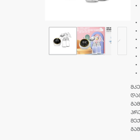
მკ
და
გა
პრ
მე
გა