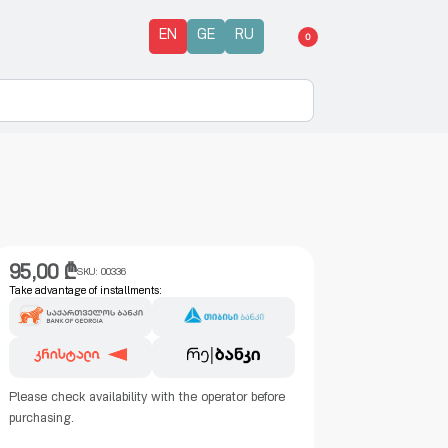
EN
GE
RU
0
95,00
₾
SKU:
00336
Take advantage of installments:
Please check availability with the operator before
purchasing.