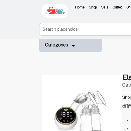
Home
Shop
Sale
Outlet
Off
Categories
El
Cat
Shor
ძი