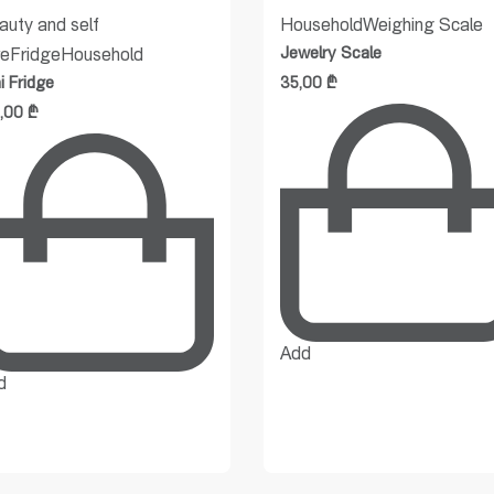
auty and self
Household
Weighing Scale
Jewelry Scale
re
Fridge
Household
i Fridge
35,00
₾
5,00
₾
Add
d