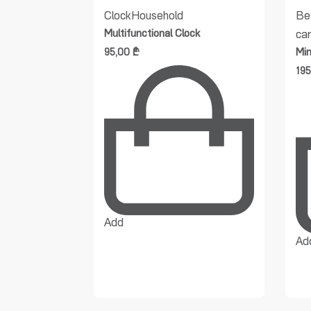
opular
Clock
Household
Be
Multifunctional Clock
ca
ck
Min
95,00
₾
19
Add
Ad