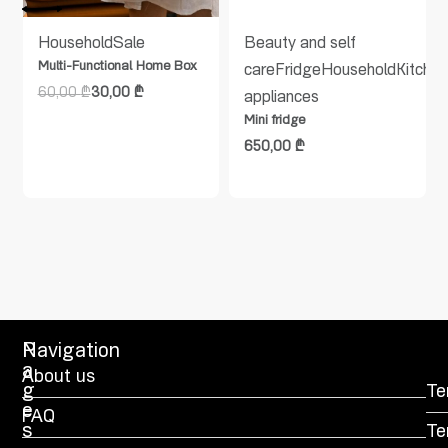
Household
Sale
Beauty and self
Multi-Functional Home Box
care
Fridge
Household
Kitche
60,00
₾
30,00
₾
appliances
Mini fridge
650,00
₾
P
Navigation
a
About us
g
Te
e
FAQ
s
Te