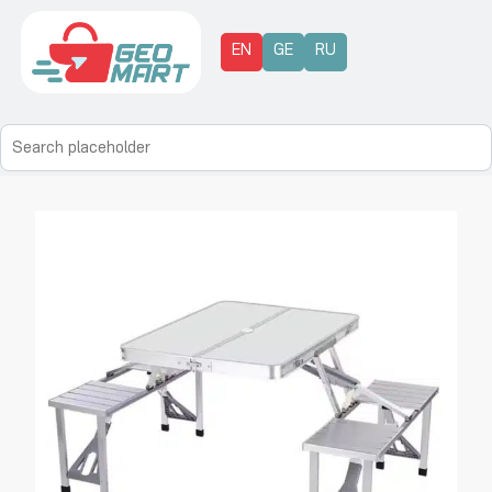
EN
GE
RU