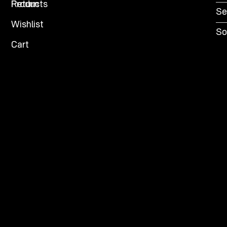
Products
Return
Se
Wishlist
So
Cart