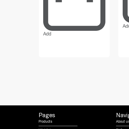
Ad
Add
Pages
Navi
Products
About u