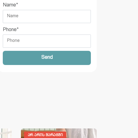
Name
*
Phone
*
Send
ᲐᲠ ᲐᲠᲘᲡ ᲛᲐᲠᲐᲒᲨᲘ
ᲬᲘᲜᲐᲡᲬᲐᲠᲘ 