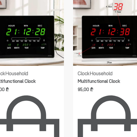
ock
Household
Clock
Household
tifunctional Clock
Multifunctional Clock
,00
₾
95,00
₾