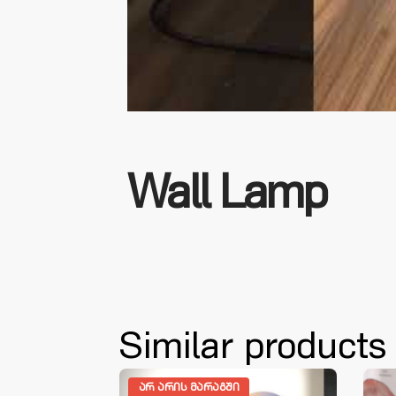
Wall Lamp
Similar products
ᲗᲐ
ᲐᲠ ᲐᲠᲘᲡ ᲛᲐᲠᲐᲒᲨᲘ