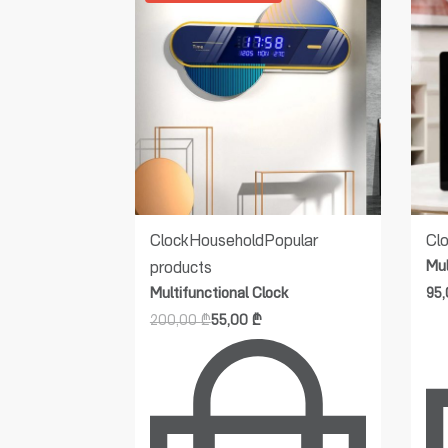
Clock
Household
Popular
Cl
ck
Mul
products
Multifunctional Clock
95
200,00
₾
55,00
₾