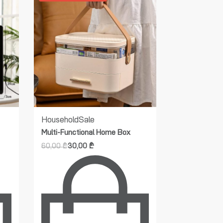
Household
Sale
Beauty and 
Multi-Functional Home Box
care
Fridge
H
60,00
₾
30,00
₾
appliances
Mini fridge
650,00
₾