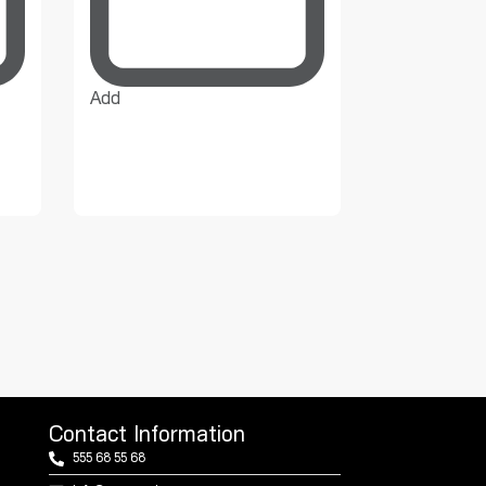
Add
Add
Contact Information
555 68 55 68