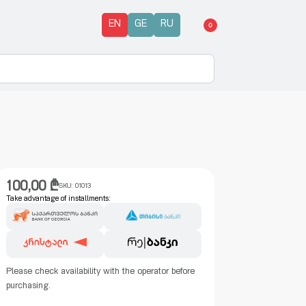
EN
GE
RU
0
100,00
₾
SKU:
01013
Take advantage of installments:
Please check availability with the operator before
purchasing.