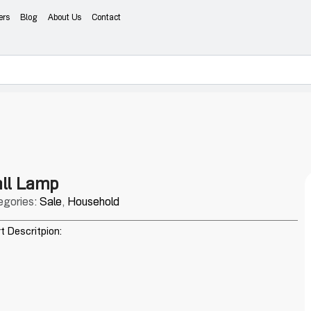
ers
Blog
About Us
Contact
ll Lamp
egories:
Sale
,
Household
t Descritpion: