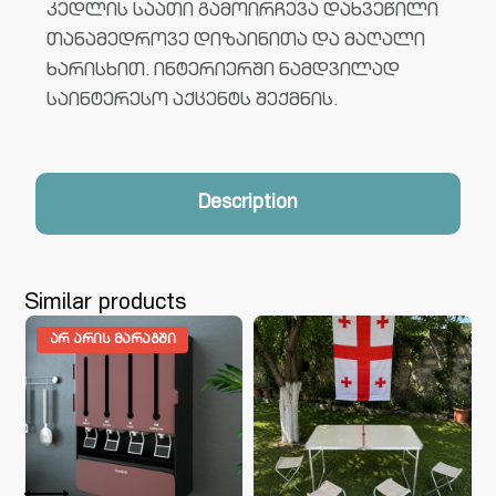
კედლის საათი გამოირჩევა დახვეწილი
თანამედროვე დიზაინითა და მაღალი
ხარისხით. ინტერიერში ნამდვილად
საინტერესო აქცენტს შექმნის.
Description
Similar products
ᲐᲠ ᲐᲠᲘᲡ ᲛᲐᲠᲐᲒᲨᲘ