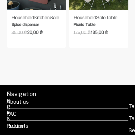
Household
Kitchen
Sale
Household
Sale
Table
Spice dispenser
Picnic Table
35,00
₾
20,00
₾
175,00
₾
135,00
₾
P
Navigation
a
About us
g
Te
e
FAQ
s
Te
Products
Return
Se