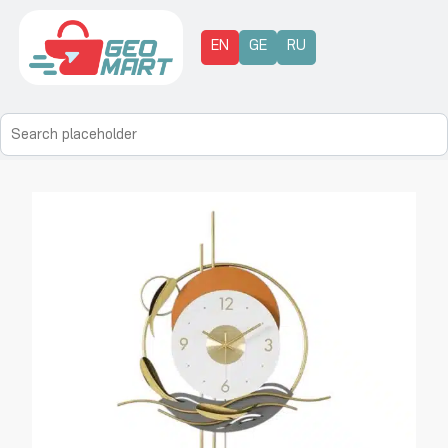
EN
GE
RU