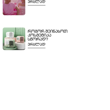
ვრცლად
როგორ შეინახოთ
კოსმეტიკა
სწორად?
ვრცლად