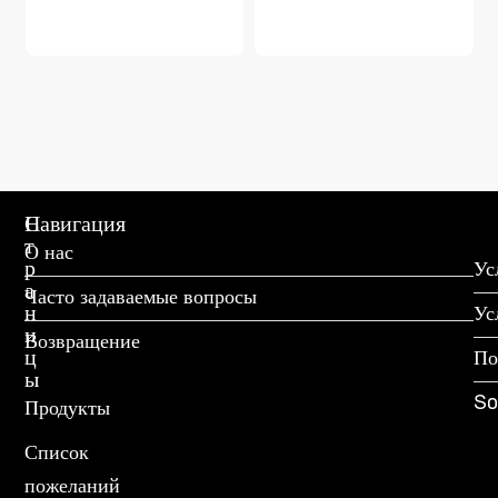
С
Навигация
т
О нас
р
Ус
а
Часто задаваемые вопросы
н
Ус
и
Возвращение
ц
По
ы
So
Продукты
Список
пожеланий