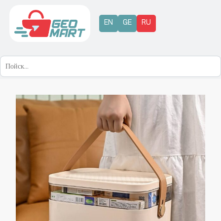
EN
GE
RU