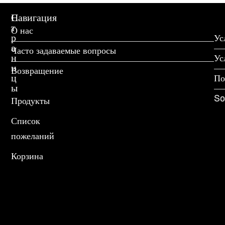
С
Навигация
т
О нас
р
Ус
а
Часто задаваемые вопросы
н
Ус
и
Возвращение
ц
По
ы
So
Продукты
Список
пожеланий
Корзина