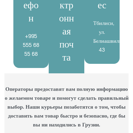
ефо
ктр
ес
н
онн
Тбилиси,
ая
ул.
+995
Белиашвили.
поч
555 68
43
55 68
та
info@geo-
mart.ge
Операторы предоставят вам полную информацию
о желаемом товаре и помогут сделать правильный
выбор. Наши курьеры позаботятся о том, чтобы
доставить вам товар быстро и безопасно, где бы
вы ни находились в Грузии.