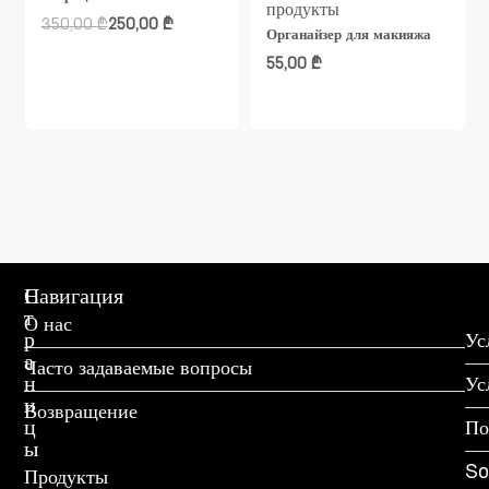
продукты
350,00
₾
250,00
₾
Органайзер для макияжа
55,00
₾
С
Навигация
т
О нас
р
Ус
а
Часто задаваемые вопросы
н
Ус
и
Возвращение
ц
По
ы
So
Продукты