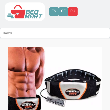
EN
GE
RU