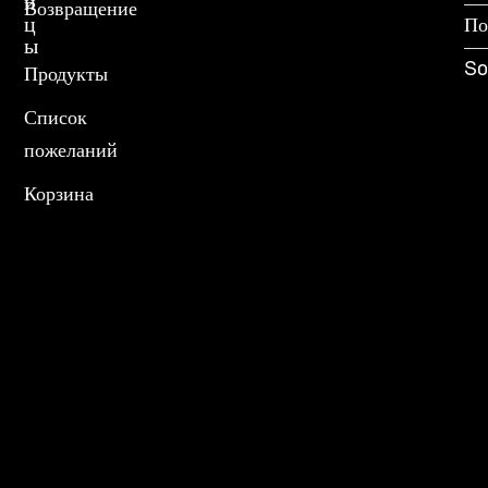
и
Возвращение
ц
По
ы
So
Продукты
Список
пожеланий
Корзина