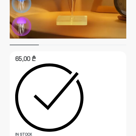
65,00
₾
IN STOCK