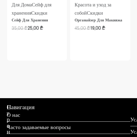
Для Дома
Сейф для
Красота и уход за
хранения
Скидки
собой
Скидки
Сейф Для Хранения
Органайзер Для Макияжа
35,00
₾
25,00
₾
45,00
₾
19,00
₾
С
Навигация
т
О нас
р
Ус
а
Часто задаваемые вопросы
н
Ус