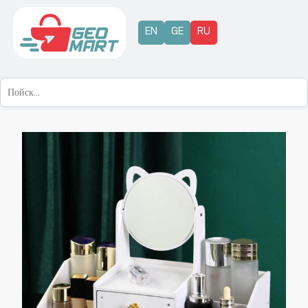
EN
GE
RU