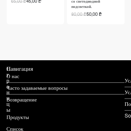
65,00
₾
45,00
₾
со светодиодной
подсветкой.
80,00
₾
50,00
₾
С
Навигация
т
О нас
р
Ус
а
Часто задаваемые вопросы
н
Ус
и
Возвращение
ц
По
ы
So
Продукты
Список