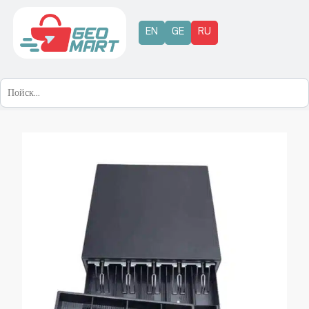
EN
GE
RU