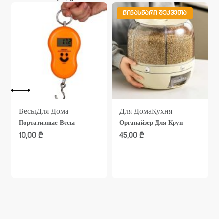
ᲬᲘᲜᲐᲡᲬᲐᲠᲘ ᲨᲔᲙᲕᲔᲗᲐ
Весы
Для Дома
Для Дома
Кухня
Портативные Весы
Органайзер Для Круп
10,00
₾
45,00
₾