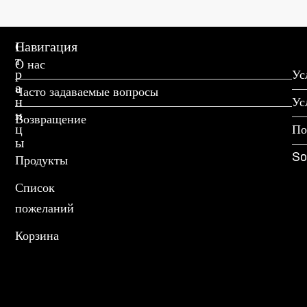
С
Навигация
т
О нас
р
Ус
а
Часто задаваемые вопросы
н
Ус
и
Возвращение
ц
По
ы
So
Продукты
Список
пожеланий
Корзина