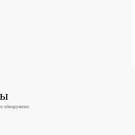
ты
не обнаружено.