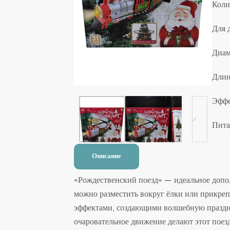
Коли
Для 
Диам
Длин
Эффе
Пита
Описание
«Рождественский поезд» — идеальное допо
можно разместить вокруг ёлки ​​или прикр
эффектами, создающими волшебную праздни
очаровательное движение делают этот поез