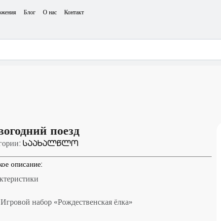
ожения
Блог
О нас
Контакт
вогодний поезд
гории:
საახალწლო
кое описание:
ктеристики
 Игровой набор «Рождественская ёлка»