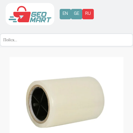
EN
GE
RU