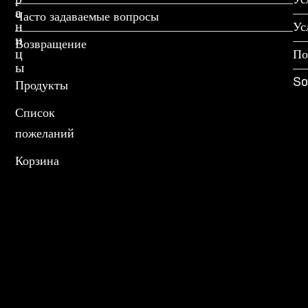
р
Ус
а
Часто задаваемые вопросы
н
Ус
и
Возвращение
ц
По
ы
So
Продукты
Список
пожеланий
Корзина