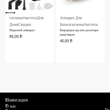
гигиена/чистота
Для
Аппарат Для
Дома
Скидки
Бахил
гигиена/чистота
Паровой аппарат
Картридж-рулон дозатора
пакетиков
65,00
₾
45,00
₾
С
Навигация
т
О нас