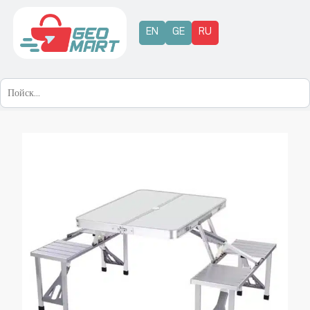
EN
GE
RU