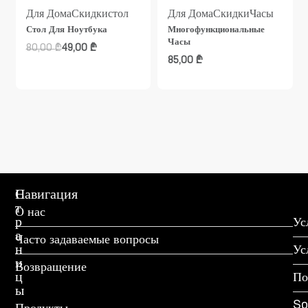
Для Дома
Скидки
стол
Для Дома
Скидки
Часы
Стол Для Ноутбука
Многофункциональные
Часы
80,00
₾
49,00
₾
85,00
₾
С
Навигация
т
О нас
р
Ус
а
Часто задаваемые вопросы
н
Ус
и
Возвращение
ц
По
ы
So