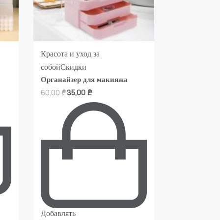
Красота и уход за
Красота и ух
собой
Скидки
собой
Скидк
Органайзер для макияжа
Органайзер
60,00
₾
35,00
₾
90,00
₾
25,0
Добавлять
Добавлять