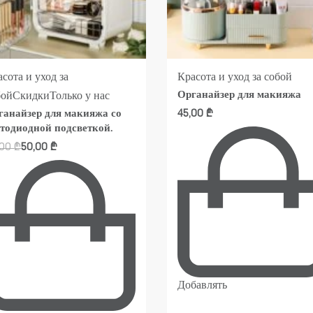
сота и уход за
Красота и уход за собой
Органайзер для макияжа
бой
Скидки
Только у нас
ганайзер для макияжа со
45,00
₾
етодиодной подсветкой.
,00
₾
50,00
₾
Добавлять