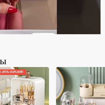
ты
Რ ᲐᲠᲘᲡ ᲛᲐᲠᲐᲒᲨᲘ