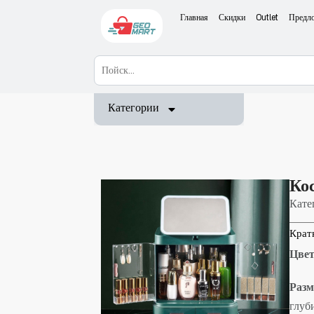
Главная
Скидки
Outlet
Предл
Категории
Ко
Кате
Крат
Цвет
Разм
глуб