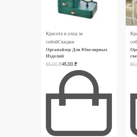
Красота и уход за
Кра
собой
Скидки
со
рганайзер
Органайзер Для Ювелирных
Ор
Изделий
св
65,00
₾
45,00
₾
80