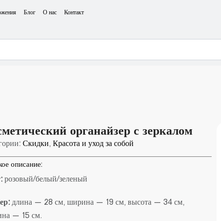
ожения
Блог
О нас
Контакт
сметический органайзер с зеркалом
гории:
Скидки
,
Красота и уход за собой
кое описание:
:
розовый/белый/зеленый
ер:
длина — 28 см, ширина — 19 см, высота — 34 см,
ина — 15 см.