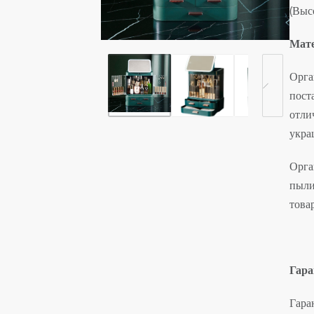
(Выс
Мате
Орга
пост
отли
укра
Орга
пыли
това
Гара
Гара