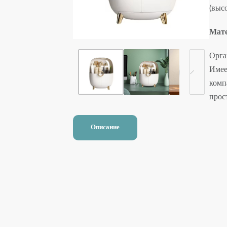
(выс
Мате
Орга
Имее
комп
прос
Описание