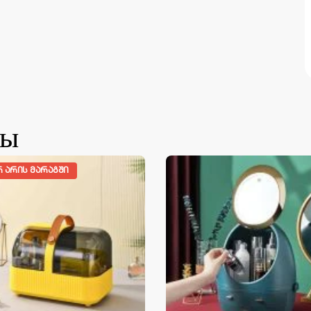
ты
Რ ᲐᲠᲘᲡ ᲛᲐᲠᲐᲒᲨᲘ