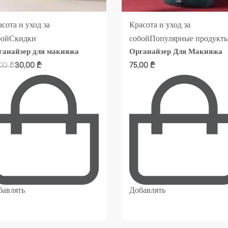
сота и уход за
Красота и уход за
бой
Скидки
собой
Популярные продукт
ганайзер для макияжа
Органайзер Для Макияжа
,00
₾
30,00
₾
75,00
₾
бавлять
Добавлять