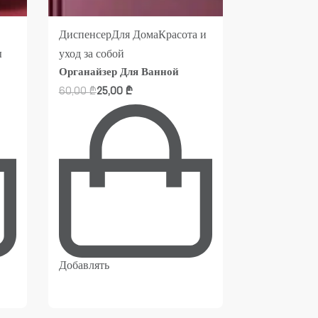
Диспенсер
Для Дома
Красота и
Для Дома
Кра
ы
уход за собой
собой
Кухня
Органайзер Для Ванной
техника
Холо
Мини холод
60,00
₾
25,00
₾
650,00
₾
Добавлять
Добавлять