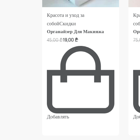
Красота и уход за
Кра
 продукты
собой
Скидки
со
макияжа
Органайзер Для Макияжа
Ор
45,00
₾
19,00
₾
75
Добавлять
До