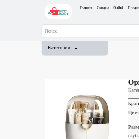
Главная
Скидки
Outlet
Предл
Категории
Ор
Кате
Крат
Цвет
Разм
глуб