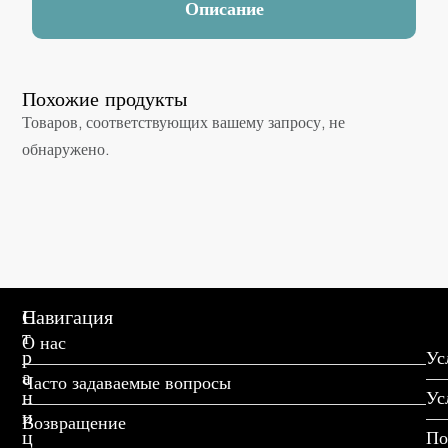
Описание
Похожие продукты
Товаров, соответствующих вашему запросу, не
обнаружено.
С
Навигация
т
О нас
р
Ус
а
Часто задаваемые вопросы
н
Ус
и
Возвращение
ц
По