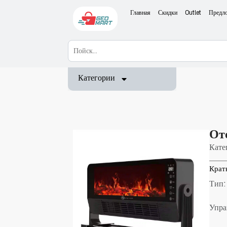
Главная
Скидки
Outlet
Предл
Категории
От
Кате
Крат
Тип:
Упра