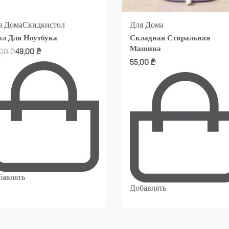
я Дома
Скидки
стол
Для Дома
ол Для Ноутбука
Складная Стиральная
Машина
,00
₾
49,00
₾
55,00
₾
бавлять
Добавлять