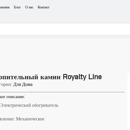
ожения
Блог
О нас
Контакт
опительный камин Royalty Line
гории:
Для Дома
кое описание:
 Электрический обогреватель
вление: Механическое