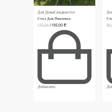
Для Дома
Скидки
стол
Дл
уды
Стол Для Пикника
Ст
175,00
₾
135,00
₾
80
Добавлять
До