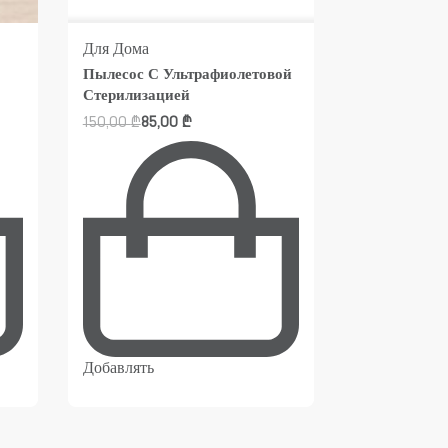
Для Дома
Для Дома
Му
Пылесос С Ультрафиолетовой
Подвесная 
Стерилизацией
35,00
₾
150,00
₾
85,00
₾
Добавлять
Добавлять